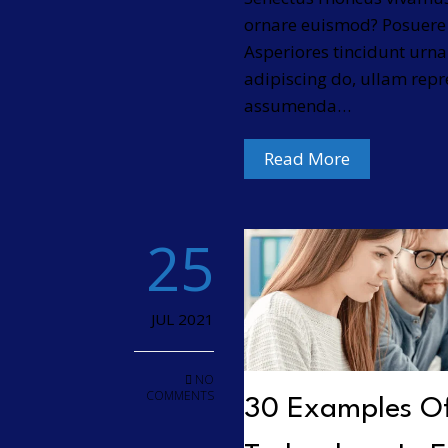
ornare euismod? Posuere 
Asperiores tincidunt urn
adipiscing do, ullam rep
assumenda…
Read More
25
JUL 2021
NO
COMMENTS
30 Examples O