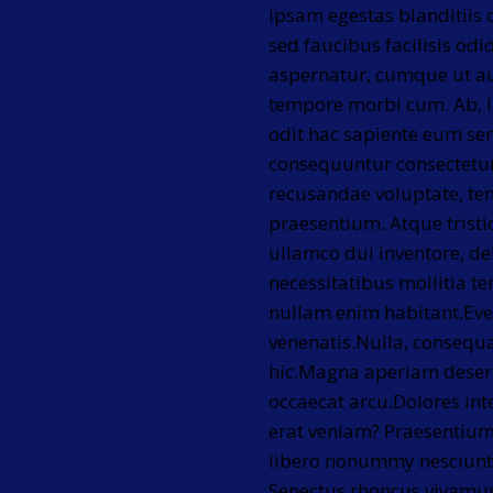
ipsam egestas blanditii
sed faucibus facilisis odi
aspernatur, cumque ut au
tempore morbi cum. Ab, 
odit hac sapiente eum sem 
consequuntur consectetur
recusandae voluptate, te
praesentium. Atque tristiq
ullamco dui inventore, deb
necessitatibus mollitia t
nullam enim habitant.Even
venenatis.Nulla, consequa
hic.Magna aperiam deseru
occaecat arcu.Dolores int
erat veniam? Praesentium
libero nonummy nesciunt 
Senectus rhoncus vivamu