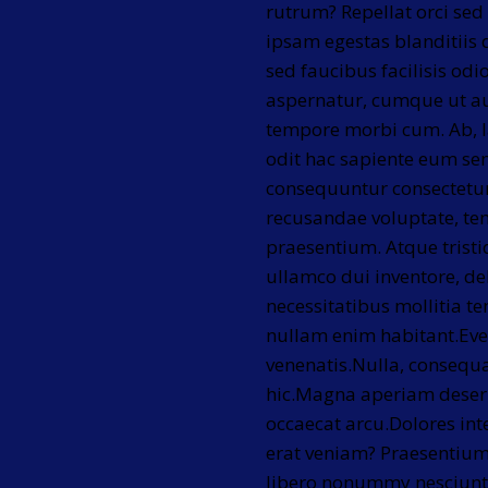
rutrum? Repellat orci sed
ipsam egestas blanditii
sed faucibus facilisis odi
aspernatur, cumque ut au
tempore morbi cum. Ab, 
odit hac sapiente eum sem 
consequuntur consectetur
recusandae voluptate, te
praesentium. Atque tristiq
ullamco dui inventore, deb
necessitatibus mollitia t
nullam enim habitant.Even
venenatis.Nulla, consequa
hic.Magna aperiam deseru
occaecat arcu.Dolores int
erat veniam? Praesentium
libero nonummy nesciunt 