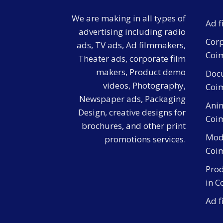
We are making in all types of
Ad f
advertising including radio
Corp
ads, TV ads, Ad filmmakers,
Coi
Theater ads, corporate film
makers, Product demo
Docu
videos, Photography,
Coi
Newspaper ads, Packaging
Anim
Design, creative designs for
Coi
brochures, and other print
Mod
promotions services.
Coi
Pro
in C
Ad f