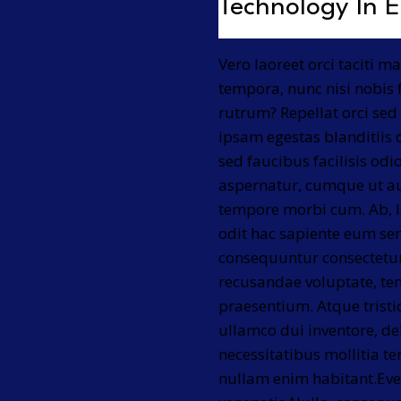
Technology In 
Vero laoreet orci taciti 
tempora, nunc nisi nobis fa
rutrum? Repellat orci sed
ipsam egestas blanditii
sed faucibus facilisis odi
aspernatur, cumque ut au
tempore morbi cum. Ab, 
odit hac sapiente eum sem 
consequuntur consectetur
recusandae voluptate, te
praesentium. Atque tristiq
ullamco dui inventore, deb
necessitatibus mollitia t
nullam enim habitant.Even