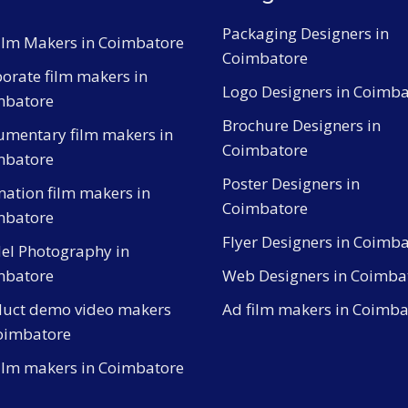
Packaging Designers in
ilm Makers in Coimbatore
Coimbatore
orate film makers in
Logo Designers in Coimba
mbatore
Brochure Designers in
mentary film makers in
Coimbatore
mbatore
Poster Designers in
ation film makers in
Coimbatore
mbatore
Flyer Designers in Coimb
el Photography in
mbatore
Web Designers in Coimba
duct demo video makers
Ad film makers in Coimba
oimbatore
ilm makers in Coimbatore