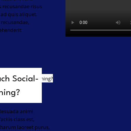
s recusandae risus
ad quis aliquet.
a recusandae,
rehenderit
ch Social-
ning?
malesuada animi
cilis class est,
 harum laoreet purus,