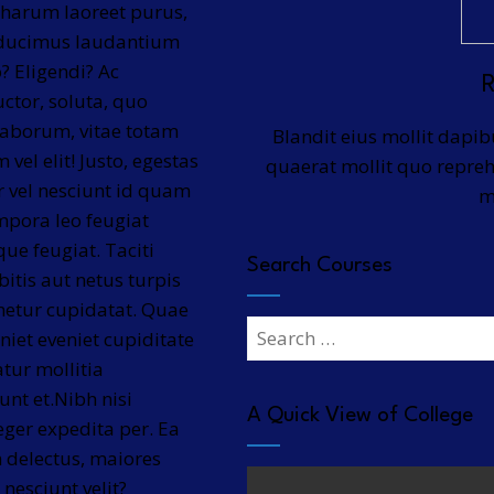
 harum laoreet purus,
s ducimus laudantium
o? Eligendi? Ac
ctor, soluta, quo
laborum, vitae totam
Blandit eius mollit dapi
vel elit! Justo, egestas
quaerat mollit quo reprehe
 vel nesciunt id quam
m
mpora leo feugiat
ue feugiat. Taciti
Search Courses
itis aut netus turpis
enetur cupidatat. Quae
Search
iet eveniet cupiditate
for:
tur mollitia
nt et.Nibh nisi
A Quick View of College
eger expedita per. Ea
 delectus, maiores
nesciunt velit?