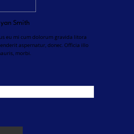
Ryan Smith
bus eu mi cum dolorum gravida litora
nderit aspernatur, donec. Officia illo
auris, morbi.