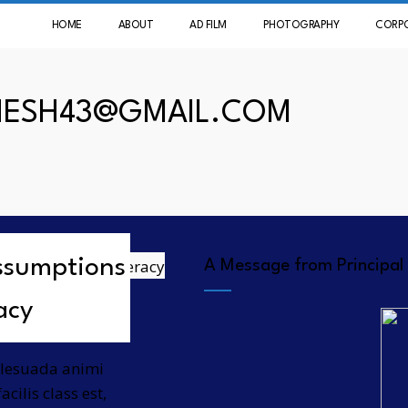
HOME
ABOUT
AD FILM
PHOTOGRAPHY
CORP
NESH43@GMAIL.COM
Assumptions
A Message from Principal
acy
malesuada animi
cilis class est,