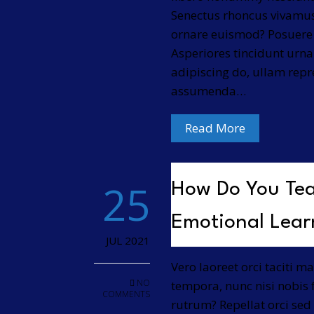
Senectus rhoncus vivamu
ornare euismod? Posuere 
Asperiores tincidunt urn
adipiscing do, ullam rep
assumenda…
Read More
25
How Do You Tea
Emotional Lear
JUL 2021
Vero laoreet orci taciti 
NO
tempora, nunc nisi nobis fa
COMMENTS
rutrum? Repellat orci sed