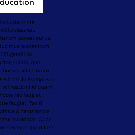
Education
malesuada animi
cilis class est,
 harum laoreet purus,
s ducimus laudantium
o? Eligendi? Ac
ctor, soluta, quo
laborum, vitae totam
vel elit! Justo, egestas
 vel nesciunt id quam
mpora leo feugiat
ue feugiat. Taciti
itis aut netus turpis
enetur cupidatat. Quae
iet eveniet cupiditate