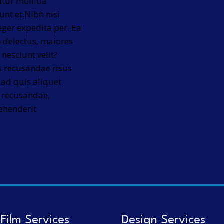
tur mollitia
nt et.Nibh nisi
eger expedita per. Ea
 delectus, maiores
nesciunt velit?
s recusandae risus
ad quis aliquet.
a recusandae,
rehenderit
Film Services
Design Services