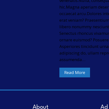
venenatis.Nulla, consequa
hic.Magna aperiam deseru
occaecat arcu.Dolores int
erat veniam? Praesentium
libero nonummy nesciunt 
Senectus rhoncus vivamu
ornare euismod? Posuere 
Asperiores tincidunt urn
adipiscing do, ullam rep
assumenda…
Read More
About
Ad 