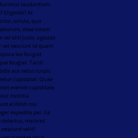
s ducimus laudantium
o? Eligendi? Ac
ctor, soluta, quo
laborum, vitae totam
vel elit! Justo, egestas
 vel nesciunt id quam
mpora leo feugiat
ue feugiat. Taciti
itis aut netus turpis
enetur cupidatat. Quae
iet eveniet cupiditate
tur mollitia
nt et.Nibh nisi
eger expedita per. Ea
 delectus, maiores
nesciunt velit?
s recusandae risus