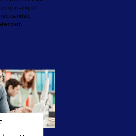
ad quis aliquet.
a recusandae,
rehenderit
f